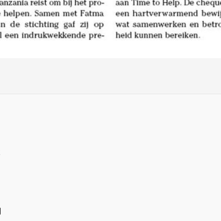
i
5
k
l
2